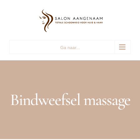
Ga
naar
inhoud
Ga naar...
Bindweefsel massage