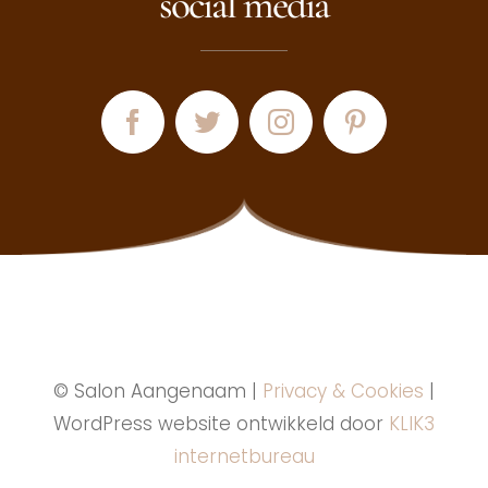
social media
© Salon Aangenaam |
Privacy & Cookies
|
WordPress website ontwikkeld door
KLIK3
internetbureau