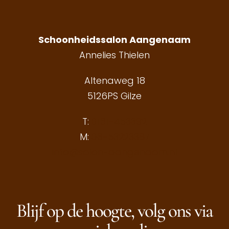
Schoonheidssalon Aangenaam
Annelies Thielen
Altenaweg 18
5126PS Gilze
T:
0161-453392
M:
06-53223387
info@salon-aangenaam.nl
Blijf op de hoogte, volg ons via