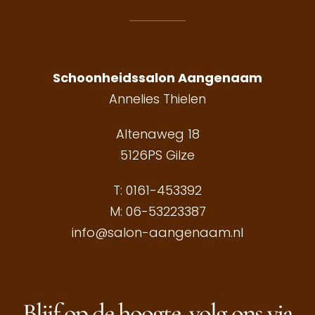
Schoonheidssalon Aangenaam
Annelies Thielen
Altenaweg 18
5126PS Gilze
T:
0161-453392
M:
06-53223387
info@salon-aangenaam.nl
Blijf op de hoogte, volg ons via