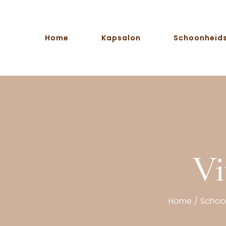
Ga
naar
inhoud
Home
Kapsalon
Schoonheid
Vi
Home
/
Schoo