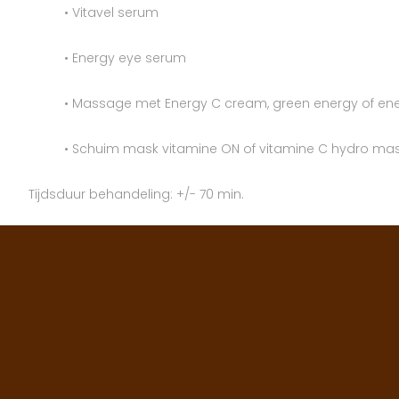
• Vitavel serum
• Energy eye serum
• Massage met Energy C cream, green energy of en
• Schuim mask vitamine ON of vitamine C hydro ma
Tijdsduur behandeling: +/- 70 min.