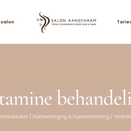
ssalon
Tarie
tamine behandel
nheidssalon
/
Huidverzorging & Huidverbetering
/
Vitami