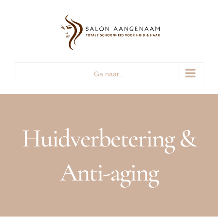
Ga
naar
inhoud
Ga naar...
Huidverbetering &
Anti-aging