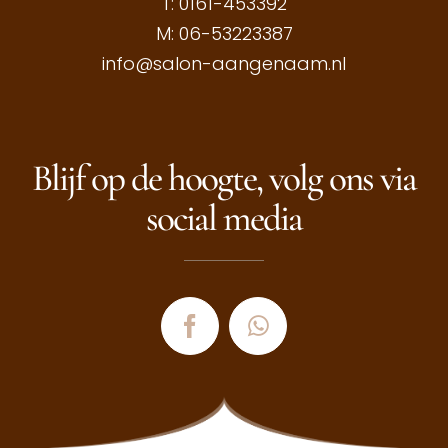
T:
0161-453392
M:
06-53223387
info@salon-aangenaam.nl
Blijf op de hoogte, volg ons via
social media